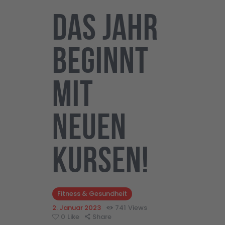
Das Jahr
beginnt
mit
neuen
Kursen!
Fitness & Gesundheit
2. Januar 2023
741
Views
0
Like
Share