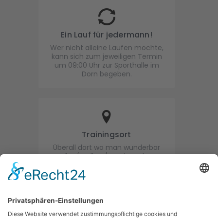
Ein Lauf für jedermann!
Wer nicht alleine Laufen möchte,
kann sich zum jeweiligen Termin
um 09:00 Uhr zur Sporthalle im
Dorn begeben.
Trainingsort
Überall dort wo man wunderbar
Laufen/Walken/Spazieren kann.
Auch im Urlaub kann gelaufen
werden!