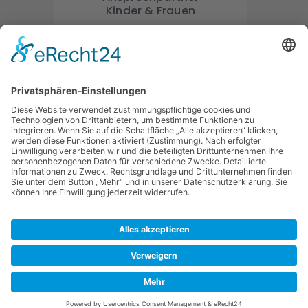
Kinder & Frauen
Fr. Lydia Müller
Mobil: 0176-96916418
Mail: lmueller1989@aol.com.
Ansprechpartner
Erwachsene
Hr. Jonas Klehr
Mail: ju-jutsu@sv-goehrde.de
Ju-Jutsu Training
Ju-Jutsu Training