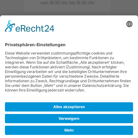
von 18:30 Uhr bis 19:30 Uhr
Trainingsort
Mehrfeldhalle der Oberschule
Dornweg 3 in 21368 Dahlenburg
(Parkplätze vorhanden)
Ansprechpartner
Fr. Susanne Schulz-Mager
Mobil: 0172-9851958