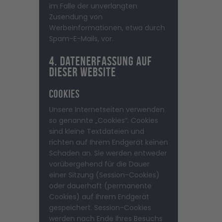
im Falle der unverlangten
Zusendung von
Werbeinformationen, etwa durch
Spam-E-Mails, vor.
4. Datenerfassung auf
dieser Website
Cookies
Unsere Internetseiten verwenden
so genannte „Cookies“. Cookies
sind kleine Textdateien und
richten auf Ihrem Endgerät keinen
Schaden an. Sie werden entweder
vorübergehend für die Dauer
einer Sitzung (Session-Cookies)
oder dauerhaft (permanente
Cookies) auf Ihrem Endgerät
gespeichert. Session-Cookies
werden nach Ende Ihres Besuchs