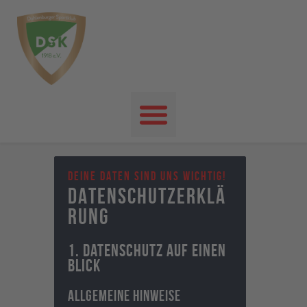
Startseite
News
Events
DEINE DATEN SIND UNS WICHTIG!
Unser Verein
DATENSCHUTZERKLÄ
RUNG
Unser Sport
Kontakt
1. Datenschutz auf einen
Impressum
Blick
Datenschutz
Allgemeine Hinweise