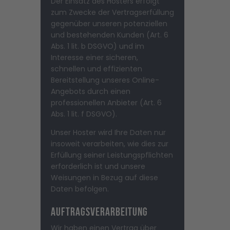
Der Einsatz des Hosters erfolgt
zum Zwecke der Vertragserfüllung
gegenüber unseren potenziellen
und bestehenden Kunden (Art. 6
Abs. 1 lit. b DSGVO) und im
Interesse einer sicheren,
schnellen und effizienten
Bereitstellung unseres Online-
Angebots durch einen
professionellen Anbieter (Art. 6
Abs. 1 lit. f DSGVO).
Unser Hoster wird Ihre Daten nur
insoweit verarbeiten, wie dies zur
Erfüllung seiner Leistungspflichten
erforderlich ist und unsere
Weisungen in Bezug auf diese
Daten befolgen.
Auftragsverarbeitung
Wir haben einen Vertrag über