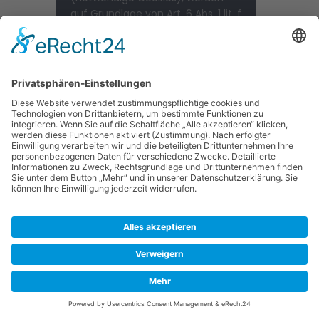
auf Grundlage von Art. 6 Abs. 1 lit. f
DSGVO gespeichert, sofern keine
andere Rechtsgrundlage
angegeben wird. Der
Websitebetreiber hat ein
berechtigtes Interesse an der
Speicherung von notwendigen
Cookies zur technisch fehlerfreien
und optimierten Bereitstellung
seiner Dienste. Sofern eine
Einwilligung zur Speicherung von
Cookies und vergleichbaren
Wiedererkennungstechnologien
abgefragt wurde, erfolgt die
Verarbeitung ausschließlich auf
Grundlage dieser Einwilligung (Art.
6 Abs. 1 lit. a DSGVO und § 25 Abs. 1
TTDSG); die Einwilligung ist
jederzeit widerrufbar.