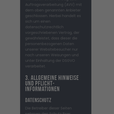
Auftragsverarbeitung (AVV) mit
dem oben genannten Anbieter
geschlossen. Hierbei handelt es
sich um einen
datenschutzrechtlich
vorgeschriebenen Vertrag, der
gewährleistet, dass dieser die
personenbezogenen Daten
unserer Websitebesucher nur
nach unseren Weisungen und
unter Einhaltung der DSGVO
verarbeitet.
3. Allgemeine Hinweise
und Pflicht­
informationen
Datenschutz
Die Betreiber dieser Seiten
nehmen den Schutz Ihrer