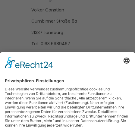
Volker Constien
Gumbinner Straße 8a
21337 Lüneburg
Tel.: 0163 6989467
Meldungen bitte am besten
online oder per E-Mail:
E-Mail:
kk-cup@gmx.de
(Name, Vorname,
Geburtsjahr,
Verein, QTTR-Wert,
gewünschter Wettbewerb)
Alle wichtigen Informationen
findest du zusammengefasst
hier:
Ausschreibung Klaus-
Kruzinski-Cup 2023