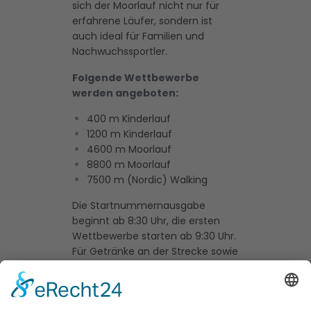
sich der Moorlauf nicht nur für
erfahrene Läufer, sondern ist
auch ideal für Familien und
Nachwuchssportler.
Folgende Wettbewerbe
werden angeboten:
400 m Kinderlauf
1200 m Kinderlauf
4600 m Moorlauf
8800 m Moorlauf
7500 m (Nordic) Walking
Die Startnummernausgabe
beginnt ab 8:30 Uhr, die ersten
Wettbewerbe starten ab 9:30 Uhr.
Für Getränke an der Strecke sowie
Kaffee, Kuchen und Erfrischungen
am Sportplatz ist gesorgt.
Anmeldungen sind bis zum 18.