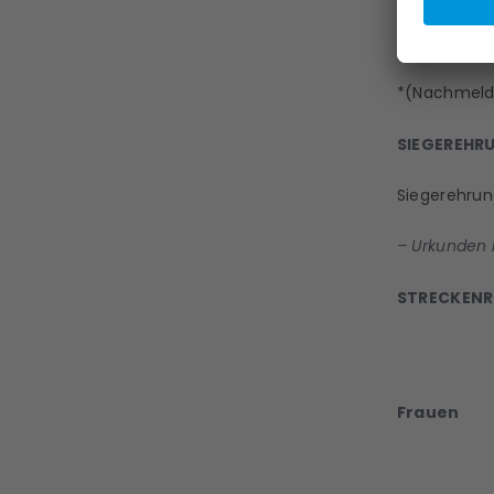
2,00€
Ki
3,00€
Na
*(Nachmeldu
SIEGEREHR
Siegerehru
– Urkunden 
STRECKENR
Frauen