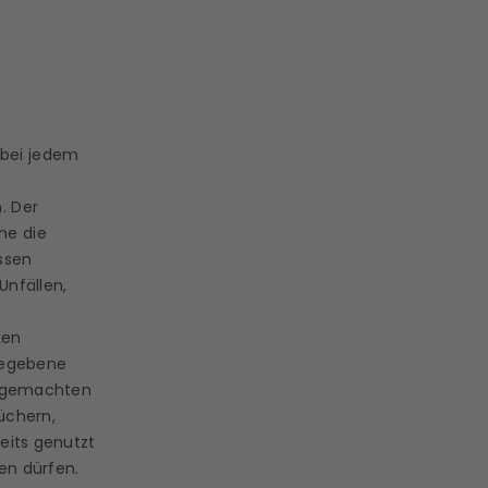
 bei jedem
n.
Der
me die
ssen
Unfällen,
ken
gegebene
 gemachten
üchern,
eits genutzt
en dürfen.