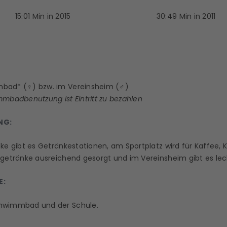
15:01 Min in 2015
30:49 Min in 2011
bad* (♀) bzw. im Vereinsheim (♂)
mmbadbenutzung ist Eintritt zu bezahlen
NG:
cke gibt es Getränkestationen, a
m Sportplatz wird für Kaffee,
sgetränke ausreichend gesorgt und i
m Vereinsheim gibt es lec
E:
hwimmbad und der Schule.