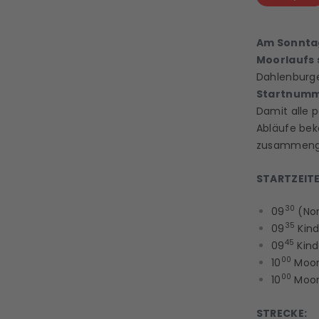
Am Sonntag
Moorlaufs 
Dahlenburg
Startnumme
Damit alle 
Abläufe bek
zusammeng
STARTZEITE
30
09
(Nor
35
09
Kind
45
09
Kind
00
10
Moorl
00
10
Moorl
STRECKE: