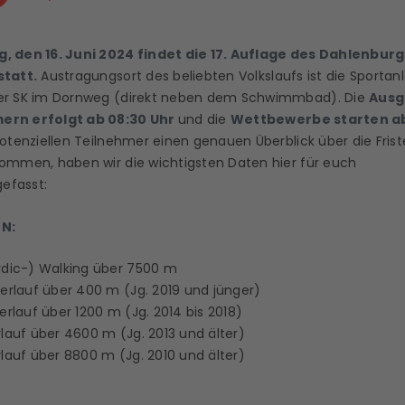
, den 16. Juni 2024 findet die 17. Auflage des Dahlenbur
statt.
Austragungsort des beliebten Volkslaufs ist die Sportan
er SK im Dornweg (direkt neben dem Schwimmbad). Die
Ausg
rn erfolgt ab 08:30 Uhr
und die
Wettbewerbe starten ab
potenziellen Teilnehmer einen genauen Überblick über die Fris
ommen, haben wir die wichtigsten Daten hier für euch
efasst:
N:
dic-) Walking über 7500 m
erlauf über 400 m (Jg. 2019 und jünger)
erlauf über 1200 m (Jg. 2014 bis 2018)
auf über 4600 m (Jg. 2013 und älter)
auf über 8800 m (Jg. 2010 und älter)