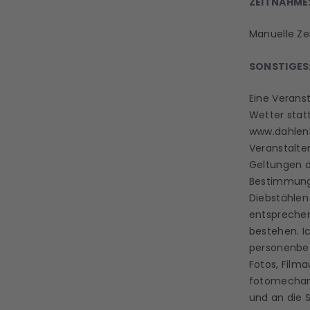
ZEITNAHME
Manuelle Ze
SONSTIGES
Eine Verans
Wetter statt
www.dahlen
Veranstalter
Geltungen d
Bestimmunge
Diebstählen
entsprechen
bestehen. I
personenbe
Fotos, Film
fotomechani
und an die 