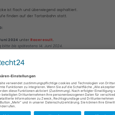
cke ist flach und überwiegend asphaltiert.
ufe finden auf der Tartanbahn statt.
G:
 Juni 2024
unter
Raceresult
.
bitte bis spätestens 14. Juni 2024.
eldung werden die Teilnahmebedingungen akzeptiert!
üneburg
DAHLENBURGER SK V.1918 EV
2405 0110 0080 7066 33
enburger SK „Moorlauf“
ER:
wachsene