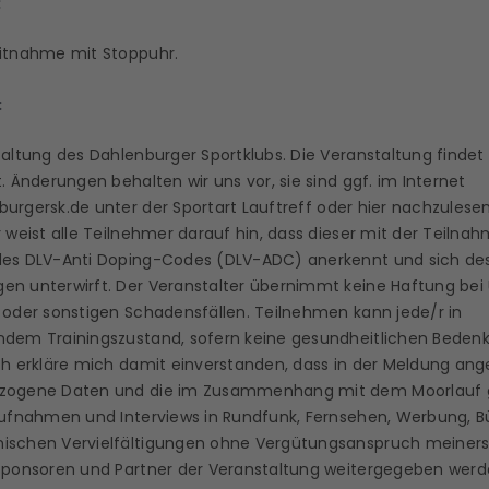
:
itnahme mit Stoppuhr.
:
taltung des Dahlenburger Sportklubs. Die Veranstaltung findet
. Änderungen behalten wir uns vor, sie sind ggf. im Internet
burgersk.de
unter der Sportart Lauftreff
oder
hier
nachzulese
 weist alle Teilnehmer darauf hin, dass dieser mit der Teilnah
es DLV-Anti Doping-Codes (DLV-ADC) anerkennt und sich de
n unterwirft. Der Veranstalter übernimmt keine Haftung bei 
 oder sonstigen Schadensfällen. Teilnehmen kann jede/r in
dem Trainingszustand, sofern keine gesundheitlichen Beden
ch erkläre mich damit einverstanden, dass in der Meldung an
zogene Daten und die im Zusammenhang mit dem Moorlauf
aufnahmen und Interviews in Rundfunk, Fernsehen, Werbung, B
schen Vervielfältigungen ohne Vergütungsanspruch meiners
Sponsoren und Partner der Veranstaltung weitergegeben werd