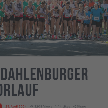
 Dahlenburger
orlauf
29. April 2024
3208
Views
4
Likes
Share