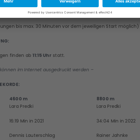
nder/ Jugendliche (bis Jg. 2007)
chmeldegebühr*
ngen bis max. 30 Minuten vor dem jeweiligen Start möglich)
UNG:
ngen finden ab
11:15 Uhr
statt.
können im Internet ausgedruckt werden –
EKORDE:
4600 m
8800 m
Lara Predki
Lara Predki
16:19 Min in 2021
34:04 Min in 2022
Dennis Lauterschlag
Rainer Jahnke