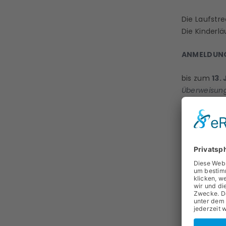
Die Laufstre
Die Kinderl
ä
ANMELDUN
bis zum
13.
Überweisung 
Mit der Anm
KONTO:
Sparkasse L
Empfänger: 
IBAN: DE21 
Zweck: Dahl
STARTGELD
5,00€
Er