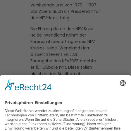
Vorsitzende und von 1979 – 1987
war Albers auch als Pressewart für
den NFV-Kreis tätig.
Die Ehrung durch den NFV Kreis
Heide-Wendland nahm der
Ehrenamtsbeauftragte des NFV
Kreises Heide-Wendland Herr
Gisbert Stevens vor. Als
Ehrengabe des NFV/DFB brachte
er 10 Fußbälle mit. Diese sollen
gleich in den Spielbetrieb
übernommen werden. Die
weiteren Ehrengaben werden
seitens des NFV Vorstandes zur
Jahreshauptversammlung im
Februar übergeben.
Herzlichen Glückwunsch!