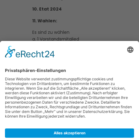
10. Etat 2024
11. Wahlen:
Es sind zu wählen
a. 1 Vorstandsmitglied
c. 1 Kassenprüfer/ in (3 Jahre)
b. Ältestenrat, Versicherungswart
– Verfahren nach § 14 8.
12. Anträge zur Tagesordnung
13. Verschiedenes
Zur Offiziellen Einladung des
Dahlenburger SK:
Einladung zur
JHV 2024 (PDF-Datei)
share: