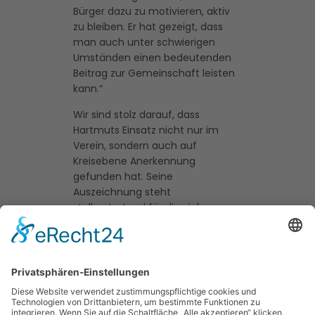
Bürger dazu zu motivieren, aktiv
zu bleiben. Er hat gezeigt, dass
man auch unter schwierigen
Umständen einen bedeutenden
Beitrag zur Gemeinschaft leisten
kann.“
Wir sind stolz darauf, dass
Hartmuts Einsatz nicht nur im
Verein, sondern auch auf
Kreisebene Anerkennung
gefunden hat. Seine
Auszeichnung steht
stellvertretend für die vielen
ehrenamtlichen Helferinnen und
Helfer, die sich täglich für das
Wohl anderer einsetzen.
Herzlichen Glückwunsch, Hartmut!
Wir freuen uns darauf, dich und
deine inspirierenden Projekte