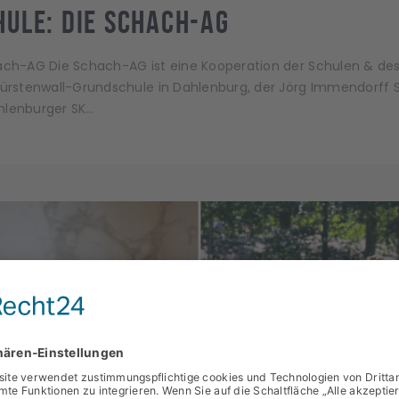
ule: die Schach-AG
h-AG Die Schach-AG ist eine Kooperation der Schulen & des V
rstenwall-Grundschule in Dahlenburg, der Jörg Immendorff 
hlenburger SK…