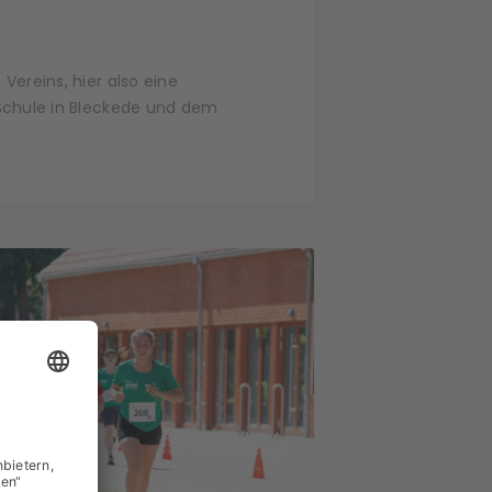
ereins, hier also eine
Schule in Bleckede und dem