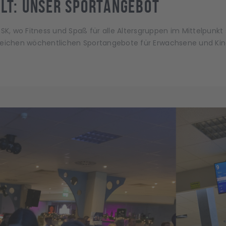
alt: unser Sportangebot
, wo Fitness und Spaß für alle Altersgruppen im Mittelpunkt 
reichen wöchentlichen Sportangebote für Erwachsene und Kinde