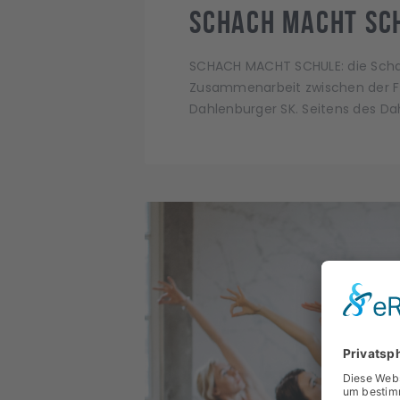
Schach macht Sch
SCHACH MACHT SCHULE: die Schac
Zusammenarbeit zwischen der Fü
Dahlenburger SK. Seitens des Da