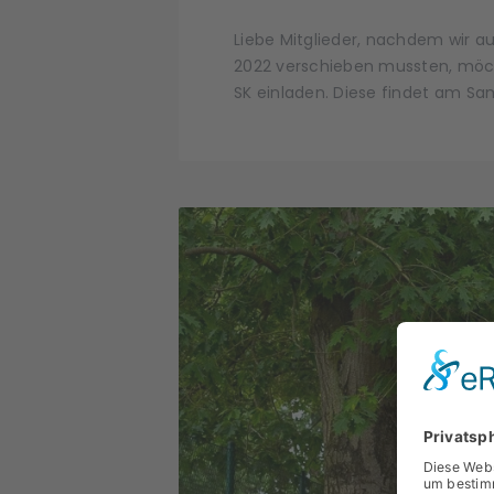
Liebe Mitglieder, nachdem wir 
2022 verschieben mussten, möch
SK einladen. Diese findet am S