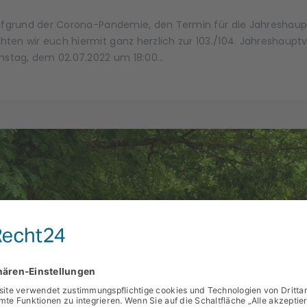
aufgrund der Corona-Pandemie, den Termin für die Jahreshau
ten wir euch hiermit ganz herzlich zur 103./104. Jahreshau
amstag, dem 02.07.2022 um 18:00…